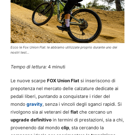
Ecco le Fox Union Flat: le abbiamo utilizzate proprio durante uno dei
nostri test...
Tempo di lettura:
4
minuti
Le nuove scarpe
FOX Union Flat
si inseriscono di
prepotenza nel mercato delle calzature dedicate ai
pedali liberi, puntando a conquistare i rider del
mondo
gravity
, senza i vincoli degli sganci rapidi. Si
rivolgono sia ai veterani del
flat
che cercano un
upgrade
definitivo
in termini di prestazioni, sia a chi,
provenendo dal mondo
clip
, sta cercando la