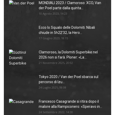
MONDIALI 2023 / Clamoroso: XCO, Van
der Poel parte dalla quinta...
10 Agosto 2023, 14:23
Ecco lo Squalo delle Dolomiti: Nibali
chiude in 5h22’32, la Hero...
17 Giugno 2023, 18:15
Clamoroso, la Dolomiti Superbike nel
2026 non si farà. Ploner: «La...
21 Novembre 2025, 20:02
Tokyo 2020 / Van der Poel sbarca sul
percorso di Izu...
24 Luglio 2021, 18:08
Francesco Casagrande si ritira dopo il
malore alla Rampiconero: «Speravo in...
24 Settembre 2022, 14:30