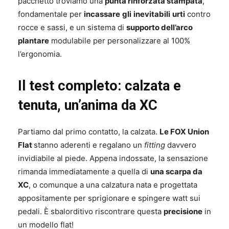
pacchetto troviamo una
punta rinforzata stampata
,
fondamentale per
incassare
gli
inevitabili
urti
contro
rocce e sassi, e un sistema di
supporto dell’arco
plantare
modulabile per personalizzare al 100%
l’ergonomia.
Il test completo: calzata e
tenuta, un’anima da XC
Partiamo dal primo contatto, la calzata.
Le FOX Union
Flat
stanno aderenti e regalano un
fitting
davvero
invidiabile al piede. Appena indossate, la sensazione
rimanda immediatamente a quella di
una scarpa da
XC
, o comunque a una calzatura nata e progettata
appositamente per sprigionare e spingere watt sui
pedali. È sbalorditivo riscontrare questa
precisione
in
un modello flat!