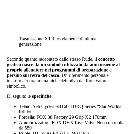
Trasmissione XTR, ovviamente di ultima
generazione
Secondo quanto raccontato dallo stesso Rude, il
concetto
grafico nasce da un simbolo utilizzato da anni insieme al
proprio allenatore nei programmi di preparazione e
persino sul retro del casco
. Un riferimento personale
trasformato ora in una bici celebrativa dal forte valore
simbolico.
Di seguito le
specifiche
:
Telaio: Yeti Cycles SB160 TURQ Series “Star Worlds”
Edition
Forcella: FOX 38 Factory 29 Grip X2 170mm
Ammortizzatore: FOX DHX Live Valve Neo con molla
da 550
Ruote: DT Swiss FR571 // 240 DEG