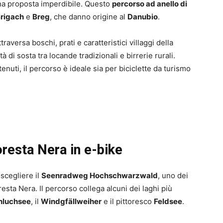
a proposta imperdibile. Questo
percorso ad anello di
rigach
e
Breg
, che danno origine al
Danubio
.
attraversa boschi, prati e caratteristici villaggi della
di sosta tra locande tradizionali e birrerie rurali.
tenuti, il percorso è ideale sia per biciclette da turismo
 Foresta Nera in e-bike
scegliere il
Seenradweg Hochschwarzwald
, uno dei
oresta Nera. Il percorso collega alcuni dei laghi più
hluchsee
, il
Windgfällweiher
e il pittoresco
Feldsee
.