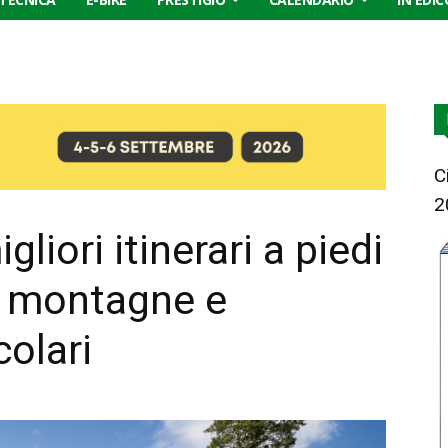
C
2
gliori itinerari a piedi
hi, montagne e
olari