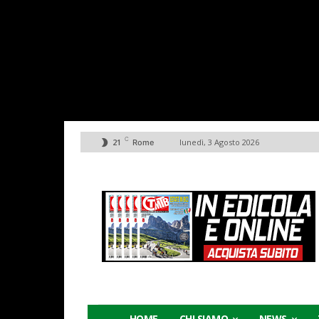
C
21
lunedì, 3 Agosto 2026
Rome
HOME
CHI SIAMO
NEWS