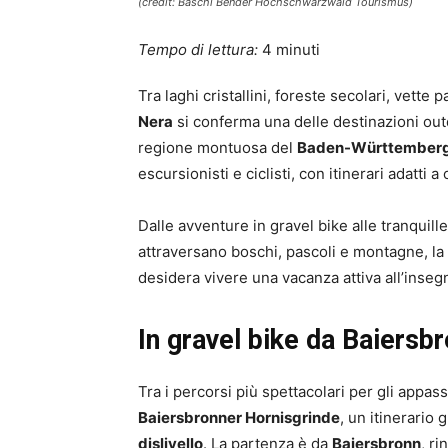
(credit: Baschi Bender Hochschwarzwald Tourismus)
Tempo di lettura:
4
minuti
Tra laghi cristallini, foreste secolari, vette
Nera
si conferma una delle destinazioni out
regione montuosa del
Baden-Württember
escursionisti e ciclisti, con itinerari adatti a
Dalle avventure in gravel bike alle tranquille
attraversano boschi, pascoli e montagne, la
desidera vivere una vacanza attiva all’insegn
In gravel bike da Baiersbr
Tra i percorsi più spettacolari per gli appass
Baiersbronner Hornisgrinde
, un itinerario 
dislivello
. La partenza è da
Baiersbronn
, r