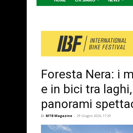
Foresta Nera: i mi
e in bici tra lag
panorami spettac
Di
MTB Magazine
-
29 Giugno 2026, 17:29