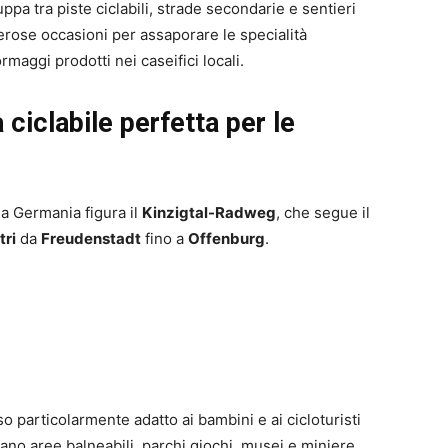
iluppa tra piste ciclabili, strade secondarie e sentieri
erose occasioni per assaporare le specialità
maggi prodotti nei caseifici locali.
 ciclabile perfetta per le
lla Germania figura il
Kinzigtal-Radweg
, che segue il
tri
da
Freudenstadt
fino a
Offenburg
.
o particolarmente adatto ai bambini e ai cicloturisti
ano aree balneabili, parchi giochi, musei e miniere