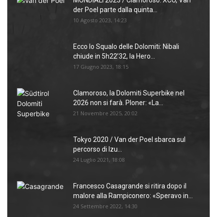
MONDIALI 2023 / Clamoroso: XCO, Van
der Poel parte dalla quinta...
10 Agosto 2023, 14:23
Ecco lo Squalo delle Dolomiti: Nibali
chiude in 5h22’32, la Hero...
17 Giugno 2023, 18:15
Clamoroso, la Dolomiti Superbike nel
2026 non si farà. Ploner: «La...
21 Novembre 2025, 20:02
Tokyo 2020 / Van der Poel sbarca sul
percorso di Izu...
24 Luglio 2021, 18:08
Francesco Casagrande si ritira dopo il
malore alla Rampiconero: «Speravo in...
24 Settembre 2022, 14:30