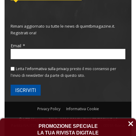
Rimani aggiornato su tutte le news di quimtbmagazine.it.
Registrati ora!
Email
Letta l'
informativa sulla privacy
presto il mio consenso per
l'invio di newsletter da parte di questo sito.
Privacy Policy
Informativa Cookie
© MTB Magazine 2019 - 2026 COMPAGNIA EDITORIALE srl
Partita IVA IT01129951008 Sede: Via Capogrossi, 50 – 00155 Roma
PROMOZIONE SPECIALE
Rea RM-420789/77 Capitale 31.200
LA TUA RIVISTA DIGITALE