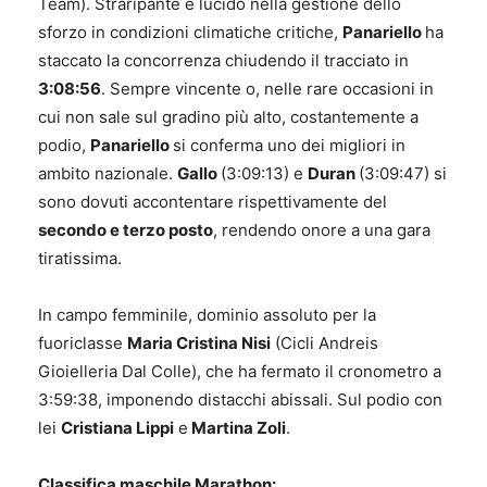
Team). Straripante e lucido nella gestione dello
sforzo in condizioni climatiche critiche,
Panariello
ha
staccato la concorrenza chiudendo il tracciato in
3:08:56
. Sempre vincente o, nelle rare occasioni in
cui non sale sul gradino più alto, costantemente a
podio,
Panariello
si conferma uno dei migliori in
ambito nazionale.
Gallo
(3:09:13) e
Duran
(3:09:47) si
sono dovuti accontentare rispettivamente del
secondo e terzo posto
, rendendo onore a una gara
tiratissima.
In campo femminile, dominio assoluto per la
fuoriclasse
Maria Cristina Nisi
(Cicli Andreis
Gioielleria Dal Colle), che ha fermato il cronometro a
3:59:38, imponendo distacchi abissali. Sul podio con
lei
Cristiana Lippi
e
Martina Zoli
.
Classifica maschile Marathon: