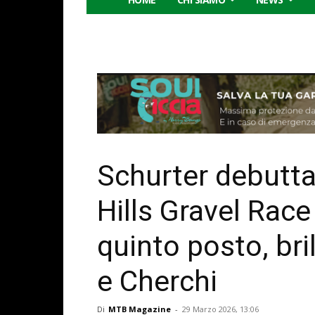
Schurter debutta 
Hills Gravel Rac
quinto posto, bril
e Cherchi
Di
MTB Magazine
-
29 Marzo 2026, 13:06