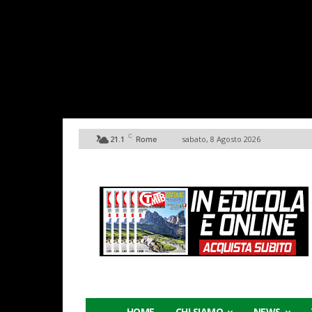
C
21.1
sabato, 8 Agosto 2026
Rome
HOME
CHI SIAMO
NEWS